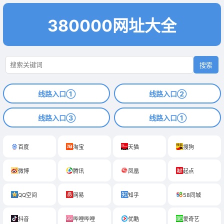
380000网址大全
搜索
线路入口①
线路入口②
线路入口③
线路入口①
百度
淘宝
天猫
搜狗
微博
腾讯
凤凰
起点
QQ空间
网易
知乎
58同城
抖音
哔哩哔哩
优酷
爱奇艺